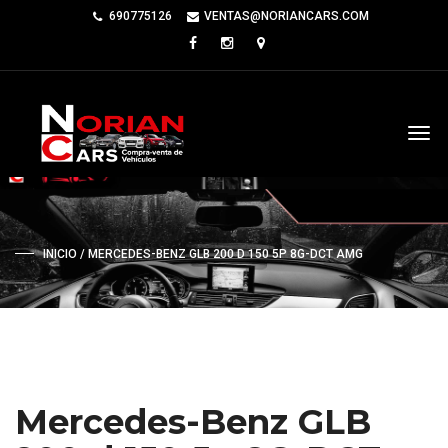
690775126
VENTAS@NORIANCARS.COM
INICIO
/ MERCEDES-BENZ GLB 200 D 150 5P 8G-DCT AMG
Mercedes-Benz GLB